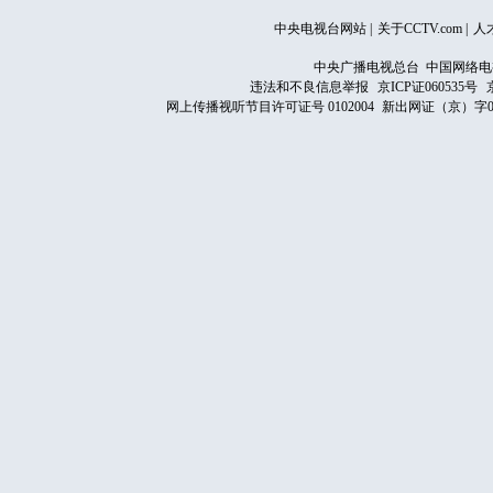
中央电视台网站
|
关于CCTV.com
|
人
中央广播电视总台 中国网络电
违法和不良信息举报
京ICP证060535号
网上传播视听节目许可证号 0102004
新出网证（京）字0