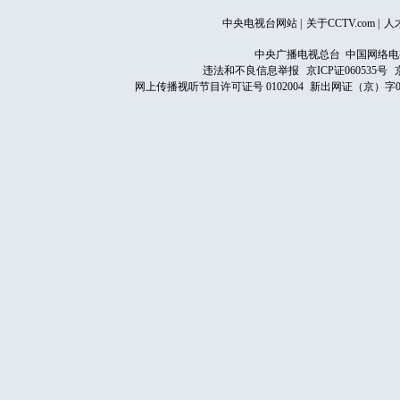
中央电视台网站
|
关于CCTV.com
|
人
中央广播电视总台 中国网络电
违法和不良信息举报
京ICP证060535号
网上传播视听节目许可证号 0102004
新出网证（京）字0