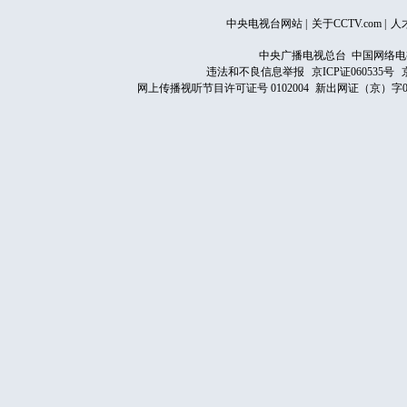
中央电视台网站
|
关于CCTV.com
|
人
中央广播电视总台 中国网络电
违法和不良信息举报
京ICP证060535号
网上传播视听节目许可证号 0102004
新出网证（京）字0