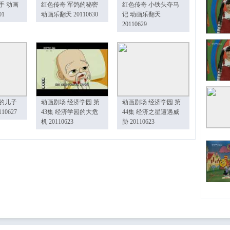
手 动画
红色传奇 军鸽的秘密
红色传奇 小铁头夺马
01
动画乐翻天 20110630
记 动画乐翻天
20110629
的儿子
动画剧场 经济学园 第
动画剧场 经济学园 第
10627
43集 经济学园的大危
44集 经济之星遭遇威
机 20110623
胁 20110623