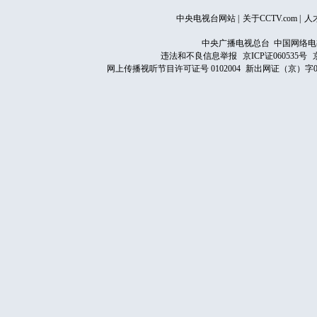
中央电视台网站
|
关于CCTV.com
|
人
中央广播电视总台 中国网络电
违法和不良信息举报
京ICP证060535号
网上传播视听节目许可证号 0102004
新出网证（京）字0