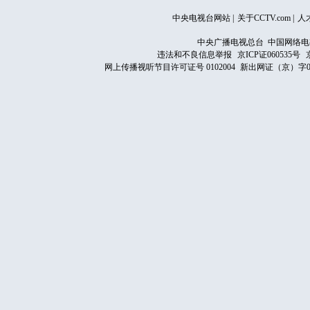
中央电视台网站
|
关于CCTV.com
|
人
中央广播电视总台 中国网络电
违法和不良信息举报
京ICP证060535号
网上传播视听节目许可证号 0102004
新出网证（京）字0