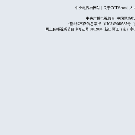
中央电视台网站
|
关于CCTV.com
|
人
中央广播电视总台 中国网络电
违法和不良信息举报
京ICP证060535号
网上传播视听节目许可证号 0102004
新出网证（京）字0