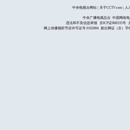
中央电视台网站
|
关于CCTV.com
|
人
中央广播电视总台 中国网络电
违法和不良信息举报
京ICP证060535号
网上传播视听节目许可证号 0102004
新出网证（京）字0