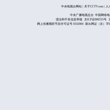
中央电视台网站
|
关于CCTV.com
|
人
中央广播电视总台 中国网络电
违法和不良信息举报
京ICP证060535号
网上传播视听节目许可证号 0102004
新出网证（京）字0