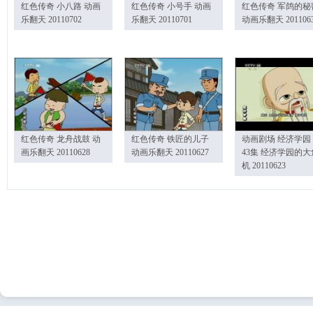
红色传奇 小八路 动画
红色传奇 小号手 动画
红色传奇 军鸽的秘
乐翻天 20110702
乐翻天 20110701
动画乐翻天 201106
红色传奇 龙舟战鼓 动
红色传奇 铁匠的儿子
动画剧场 经济学园
画乐翻天 20110628
动画乐翻天 20110627
43集 经济学园的大
机 20110623