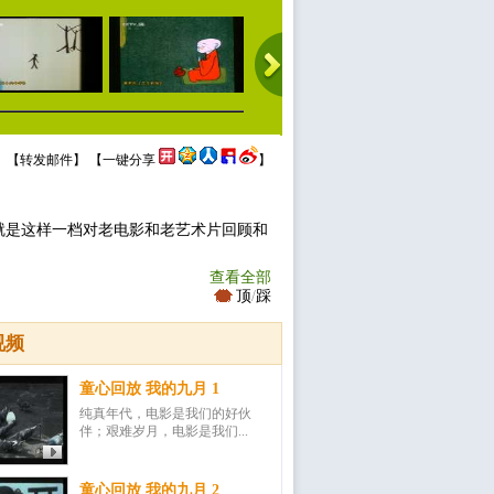
 【
转发邮件
】 【
一键分享
】
就是这样一档对老电影和老艺术片回顾和
查看全部
顶
/
踩
视频
童心回放 我的九月 1
纯真年代，电影是我们的好伙
伴；艰难岁月，电影是我们...
童心回放 我的九月 2