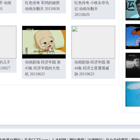
手 动画
红色传奇 军鸽的秘密
红色传奇 小铁头夺马
01
动画乐翻天 20110630
记 动画乐翻天
20110629
的儿子
动画剧场 经济学园 第
动画剧场 经济学园 第
10627
43集 经济学园的大危
44集 经济之星遭遇威
机 20110623
胁 20110623