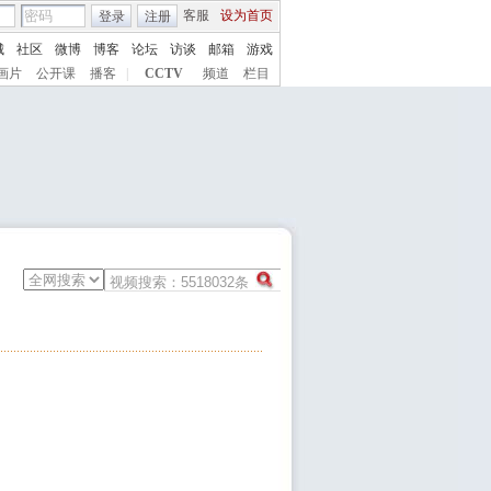
客服
设为首页
登录
注册
城
社区
微博
博客
论坛
访谈
邮箱
游戏
画片
公开课
播客
|
CCTV
频道
栏目