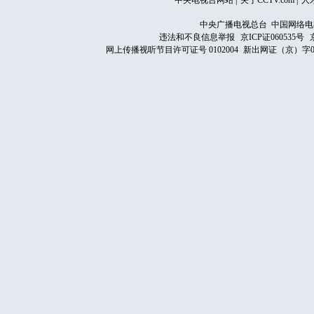
中央电视台网站
|
关于CCTV.com
|
人
中央广播电视总台 中国网络电
违法和不良信息举报
京ICP证060535号
网上传播视听节目许可证号 0102004
新出网证（京）字0