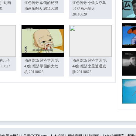
手 动画
红色传奇 军鸽的秘密
红色传奇 小铁头夺马
01
动画乐翻天 20110630
记 动画乐翻天
20110629
的儿子
动画剧场 经济学园 第
动画剧场 经济学园 第
10627
43集 经济学园的大危
44集 经济之星遭遇威
机 20110623
胁 20110623