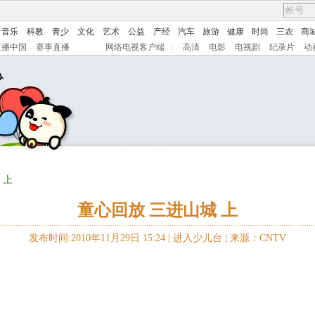
音乐
科教
青少
文化
艺术
公益
产经
汽车
旅游
健康
时尚
三农
商
直播中国
赛事直播
网络电视客户端
|
高清
电影
电视剧
纪录片
动
 上
童心回放 三进山城 上
发布时间:2010年11月29日 15:24 |
进入少儿台
|
来源：CNTV