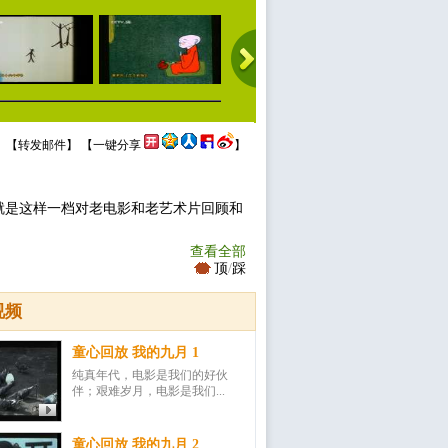
 【
转发邮件
】 【
一键分享
】
就是这样一档对老电影和老艺术片回顾和
查看全部
顶
/
踩
视频
童心回放 我的九月 1
纯真年代，电影是我们的好伙
伴；艰难岁月，电影是我们...
童心回放 我的九月 2