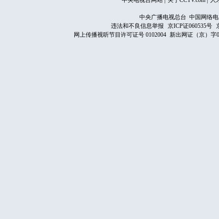
中央电视台网站
|
关于CCTV.com
|
人
中央广播电视总台 中国网络电
违法和不良信息举报
京ICP证060535号
网上传播视听节目许可证号 0102004
新出网证（京）字0