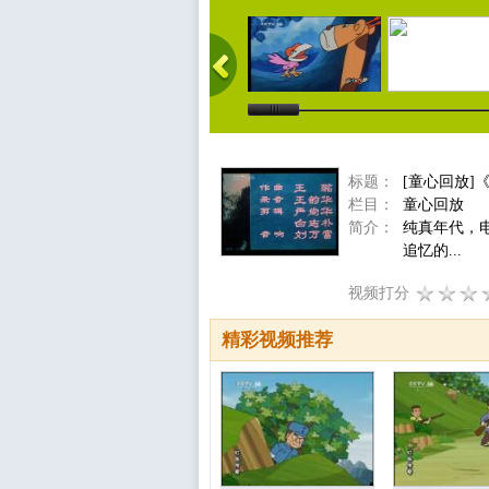
标题：
[童心回放]
栏目：
童心回放
简介：
纯真年代，
追忆的...
视频打分
精彩视频推荐