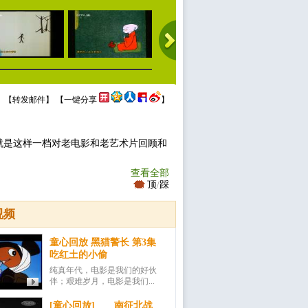
 【
转发邮件
】 【
一键分享
】
就是这样一档对老电影和老艺术片回顾和
查看全部
顶
/
踩
视频
童心回放 黑猫警长 第3集
吃红土的小偷
纯真年代，电影是我们的好伙
伴；艰难岁月，电影是我们...
[童心回放] 南征北战