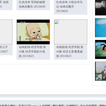
手 动画
红色传奇 军鸽的秘密
红色传奇 小铁头夺马
01
动画乐翻天 20110630
记 动画乐翻天
20110629
的儿子
动画剧场 经济学园 第
动画剧场 经济学园 第
10627
43集 经济学园的大危
44集 经济之星遭遇威
机 20110623
胁 20110623