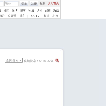
客服
设为首页
登录
注册
城
社区
微博
博客
论坛
访谈
邮箱
游戏
画片
公开课
播客
|
CCTV
频道
栏目