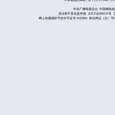
中央电视台网站
|
关于CCTV.com
|
人
中央广播电视总台 中国网络电
违法和不良信息举报
京ICP证060535号
网上传播视听节目许可证号 0102004
新出网证（京）字0