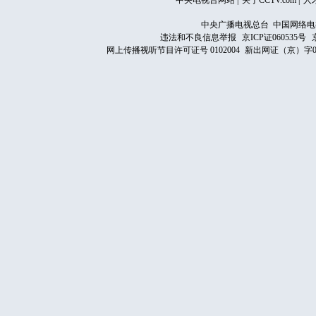
中央电视台网站
|
关于CCTV.com
|
人
中央广播电视总台 中国网络电
违法和不良信息举报
京ICP证060535号
网上传播视听节目许可证号 0102004
新出网证（京）字0