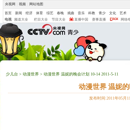
央视网
|
视频
|
网站地图
首页
新闻
经济
体育
综艺
春晚
戏曲
音乐
科教
青少
文化
艺术
电视
频道大全
栏目大全
节目大全
直播中国
赛事直播
网络
少儿台
>
动漫世界
> 动漫世界 温妮的晚会计划 10-14 2011-5-11
动漫世界 温妮的晚会计
发布时间:2011年05月11日