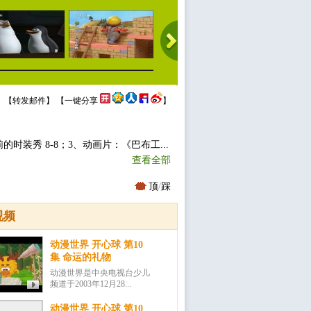
 【
转发邮件
】 【
一键分享
】
装秀 8-8；3、动画片：《巴布工...
查看全部
顶
/
踩
视频
动漫世界 开心球 第10
集 命运的礼物
动漫世界是中央电视台少儿
频道于2003年12月28...
动漫世界 开心球 第10