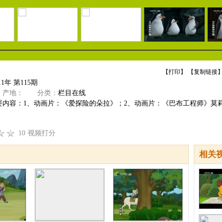
【
打印
】 【
复制链接
】
1年 第115期
产地：
分类：
栏目在线
内容：1、动画片：《爱探险的朵拉》；2、动画片：《巴布工程师》莫莉的时
10
视频打分
相关