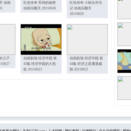
手 动画
红色传奇 军鸽的秘密
红色传奇 小铁头夺马
01
动画乐翻天 20110630
记 动画乐翻天
20110629
的儿子
动画剧场 经济学园 第
动画剧场 经济学园 第
10627
43集 经济学园的大危
44集 经济之星遭遇威
机 20110623
胁 20110623