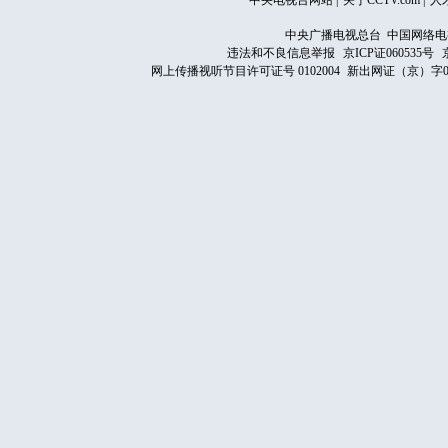
中央电视台网站
|
关于CCTV.com
|
人
中央广播电视总台 中国网络电
违法和不良信息举报
京ICP证060535号
网上传播视听节目许可证号 0102004
新出网证（京）字0