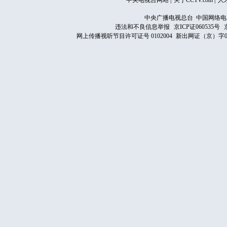
中央电视台网站
|
关于CCTV.com
|
人
中央广播电视总台 中国网络电
违法和不良信息举报
京ICP证060535号
网上传播视听节目许可证号 0102004
新出网证（京）字0