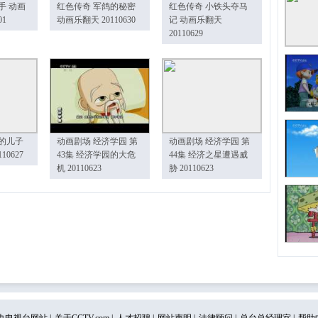
手 动画
红色传奇 军鸽的秘密
红色传奇 小铁头夺马
01
动画乐翻天 20110630
记 动画乐翻天
20110629
的儿子
动画剧场 经济学园 第
动画剧场 经济学园 第
10627
43集 经济学园的大危
44集 经济之星遭遇威
机 20110623
胁 20110623