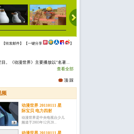
 【
转发邮件
】 【
一键分享
】
目。《动漫世界》主要播放以“名著...
查看全部
顶
/
踩
视频
动漫世界 20110111 星
际宝贝 电力四射
动漫世界是中央电视台少儿
频道于2003年12月28...
动漫世界 20110111 星