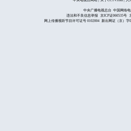
中央电视台网站
|
关于CCTV.com
|
人
中央广播电视总台 中国网络电
违法和不良信息举报
京ICP证060535号
网上传播视听节目许可证号 0102004
新出网证（京）字0