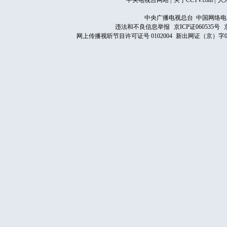
中央电视台网站
|
关于CCTV.com
|
人
中央广播电视总台 中国网络电
违法和不良信息举报
京ICP证060535号
网上传播视听节目许可证号 0102004
新出网证（京）字0