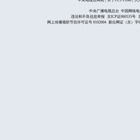
中央电视台网站
|
关于CCTV.com
|
人
中央广播电视总台 中国网络电
违法和不良信息举报
京ICP证060535号
网上传播视听节目许可证号 0102004
新出网证（京）字0