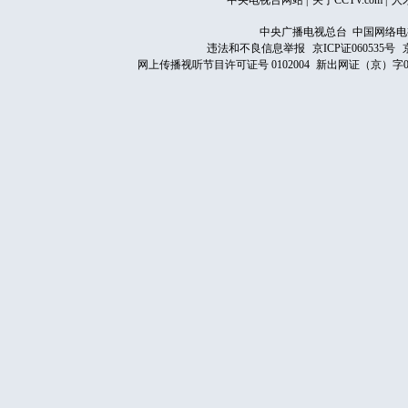
中央电视台网站
|
关于CCTV.com
|
人
中央广播电视总台 中国网络电
违法和不良信息举报
京ICP证060535号
网上传播视听节目许可证号 0102004
新出网证（京）字0