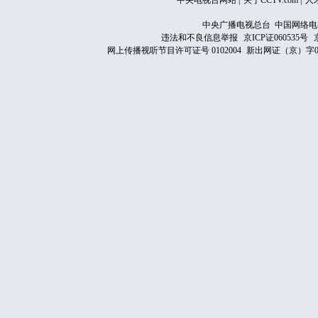
中央电视台网站
|
关于CCTV.com
|
人
中央广播电视总台 中国网络电
违法和不良信息举报
京ICP证060535号
网上传播视听节目许可证号 0102004
新出网证（京）字0