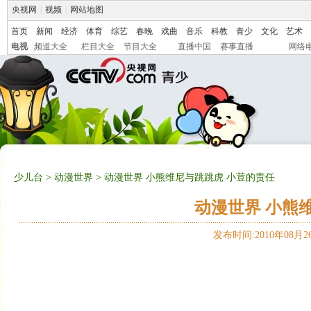
央视网
|
视频
|
网站地图
首页
新闻
经济
体育
综艺
春晚
戏曲
音乐
科教
青少
文化
艺术
电视
频道大全
栏目大全
节目大全
直播中国
赛事直播
网络
少儿台
>
动漫世界
> 动漫世界 小熊维尼与跳跳虎 小荳的责任
动漫世界 小熊
发布时间:2010年08月26日