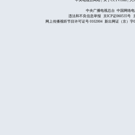
中央电视台网站
|
关于CCTV.com
|
人
中央广播电视总台 中国网络电
违法和不良信息举报
京ICP证060535号
网上传播视听节目许可证号 0102004
新出网证（京）字0