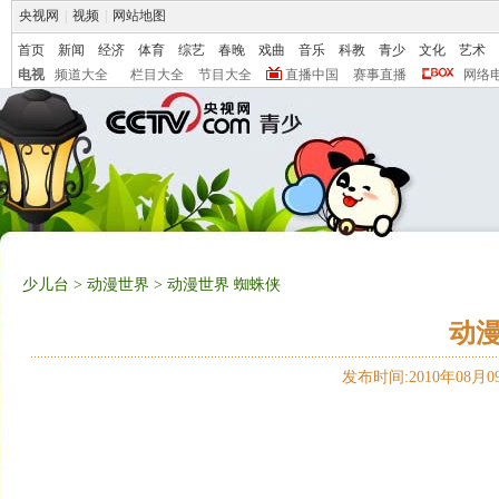
央视网
|
视频
|
网站地图
首页
新闻
经济
体育
综艺
春晚
戏曲
音乐
科教
青少
文化
艺术
电视
频道大全
栏目大全
节目大全
直播中国
赛事直播
网络
少儿台
>
动漫世界
> 动漫世界 蜘蛛侠
动漫
发布时间:2010年08月09日