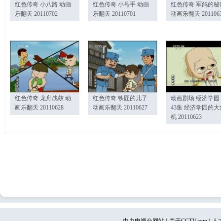
红色传奇 小八路 动画
红色传奇 小号手 动画
红色传奇 军鸽的秘
乐翻天 20110702
乐翻天 20110701
动画乐翻天 201106
红色传奇 龙舟战鼓 动
红色传奇 铁匠的儿子
动画剧场 经济学园
画乐翻天 20110628
动画乐翻天 20110627
43集 经济学园的大
机 20110623