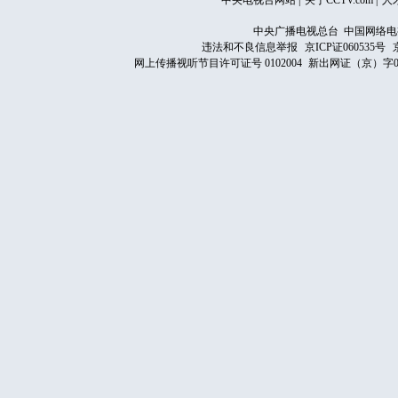
中央电视台网站
|
关于CCTV.com
|
人
中央广播电视总台 中国网络电
违法和不良信息举报
京ICP证060535号
网上传播视听节目许可证号 0102004
新出网证（京）字0