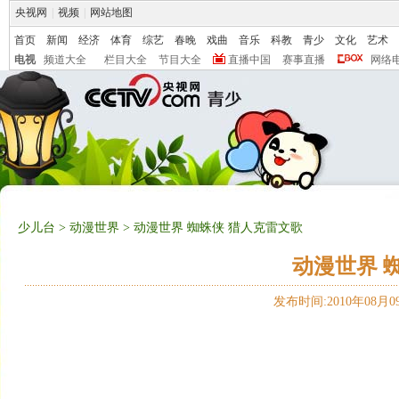
央视网
|
视频
|
网站地图
首页
新闻
经济
体育
综艺
春晚
戏曲
音乐
科教
青少
文化
艺术
电视
频道大全
栏目大全
节目大全
直播中国
赛事直播
网络
少儿台
>
动漫世界
> 动漫世界 蜘蛛侠 猎人克雷文歌
动漫世界 
发布时间:2010年08月09日