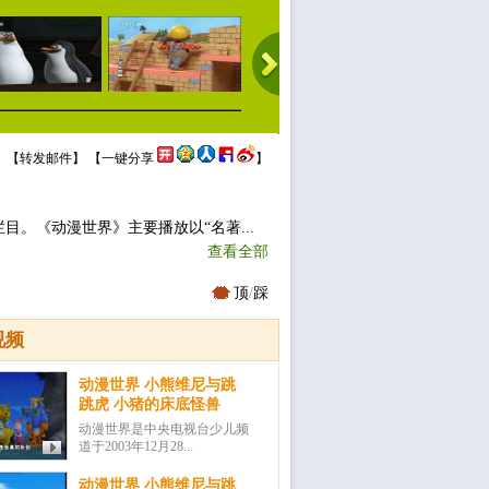
 【
转发邮件
】 【
一键分享
】
目。《动漫世界》主要播放以“名著...
查看全部
顶
/
踩
视频
动漫世界 小熊维尼与跳
跳虎 小猪的床底怪兽
动漫世界是中央电视台少儿频
道于2003年12月28...
动漫世界 小熊维尼与跳