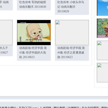
手 动画
红色传奇 军鸽的秘密
红色传奇 小铁头夺马
01
动画乐翻天 20110630
记 动画乐翻天
20110629
的儿子
动画剧场 经济学园 第
动画剧场 经济学园 第
10627
43集 经济学园的大危
44集 经济之星遭遇威
机 20110623
胁 20110623