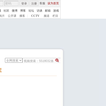
客服
设为首页
登录
注册
城
社区
微博
博客
论坛
访谈
邮箱
游戏
画片
公开课
播客
|
CCTV
频道
栏目
库