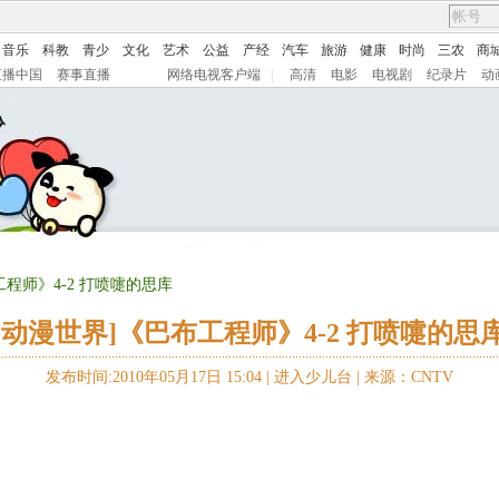
音乐
科教
青少
文化
艺术
公益
产经
汽车
旅游
健康
时尚
三农
商
直播中国
赛事直播
网络电视客户端
|
高清
电影
电视剧
纪录片
动
工程师》4-2 打喷嚏的思库
[动漫世界]《巴布工程师》4-2 打喷嚏的思
发布时间:2010年05月17日 15:04 |
进入少儿台
|
来源：CNTV