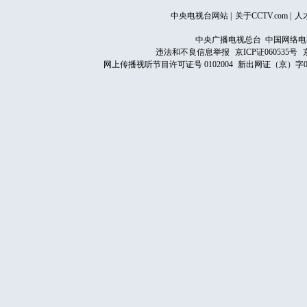
中央电视台网站
|
关于CCTV.com
|
人
中央广播电视总台 中国网络电
违法和不良信息举报
京ICP证060535号
网上传播视听节目许可证号 0102004
新出网证（京）字0