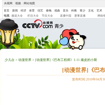
央视网
|
视频
|
网站地图
首页
新闻
经济
体育
综艺
春晚
戏曲
音乐
科教
青少
文化
艺术
电视
频道大全
栏目大全
节目大全
直播中国
赛事直播
网络
少儿台
>
动漫世界
> [动漫世界]《巴布工程师》1-11 顽皮的小斯
[动漫世界]《巴布
发布时间:2010年04月30日