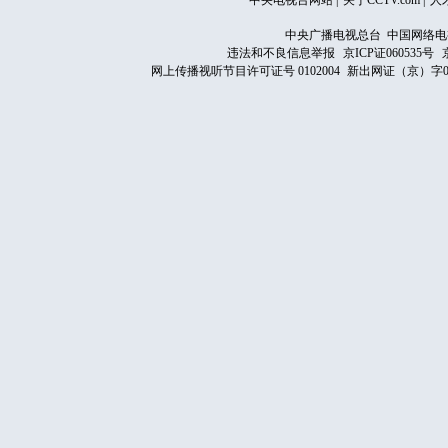
中央电视台网站
|
关于CCTV.com
|
人
中央广播电视总台 中国网络电
违法和不良信息举报
京ICP证060535号
网上传播视听节目许可证号 0102004
新出网证（京）字0