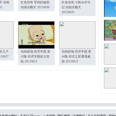
手 动画
红色传奇 军鸽的秘密
红色传奇 小铁头夺马
01
动画乐翻天 20110630
记 动画乐翻天
20110629
的儿子
动画剧场 经济学园 第
动画剧场 经济学园 第
10627
43集 经济学园的大危
44集 经济之星遭遇威
机 20110623
胁 20110623