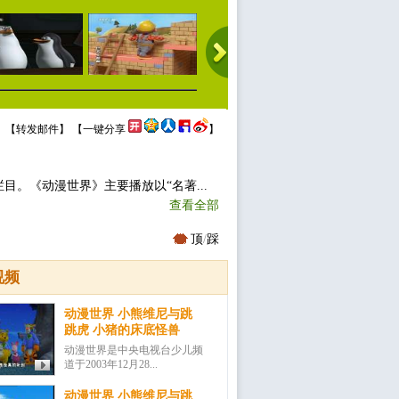
 【
转发邮件
】 【
一键分享
】
目。《动漫世界》主要播放以“名著...
查看全部
顶
/
踩
视频
动漫世界 小熊维尼与跳
跳虎 小猪的床底怪兽
动漫世界是中央电视台少儿频
道于2003年12月28...
动漫世界 小熊维尼与跳