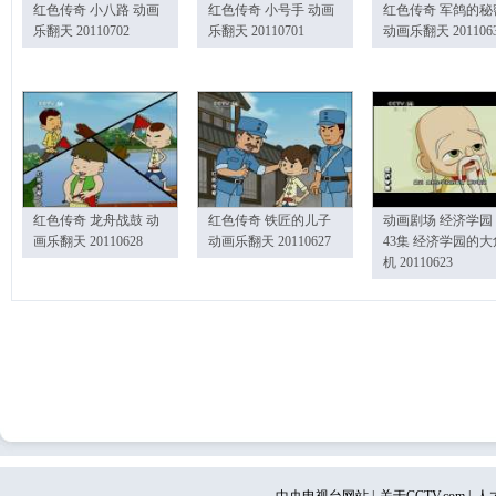
红色传奇 小八路 动画
红色传奇 小号手 动画
红色传奇 军鸽的秘
乐翻天 20110702
乐翻天 20110701
动画乐翻天 201106
红色传奇 龙舟战鼓 动
红色传奇 铁匠的儿子
动画剧场 经济学园
画乐翻天 20110628
动画乐翻天 20110627
43集 经济学园的大
机 20110623