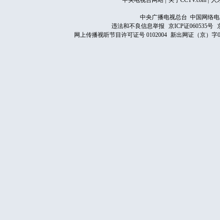
中央电视台网站
|
关于CCTV.com
|
人
中央广播电视总台 中国网络电
违法和不良信息举报
京ICP证060535号
网上传播视听节目许可证号 0102004
新出网证（京）字0