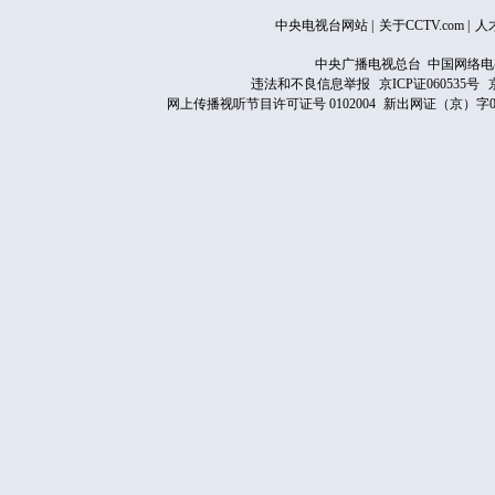
中央电视台网站
|
关于CCTV.com
|
人
中央广播电视总台 中国网络电
违法和不良信息举报
京ICP证060535号
网上传播视听节目许可证号 0102004
新出网证（京）字0