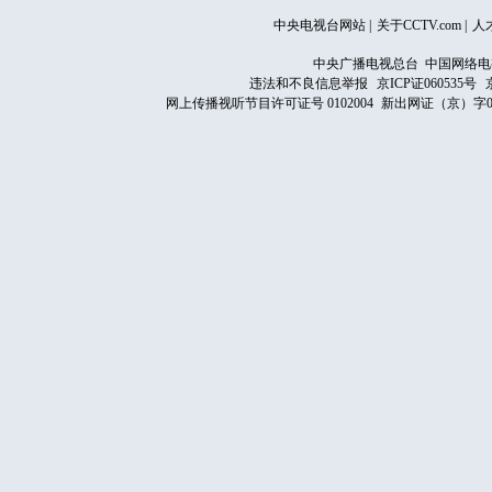
中央电视台网站
|
关于CCTV.com
|
人
中央广播电视总台 中国网络电
违法和不良信息举报
京ICP证060535号
网上传播视听节目许可证号 0102004
新出网证（京）字0