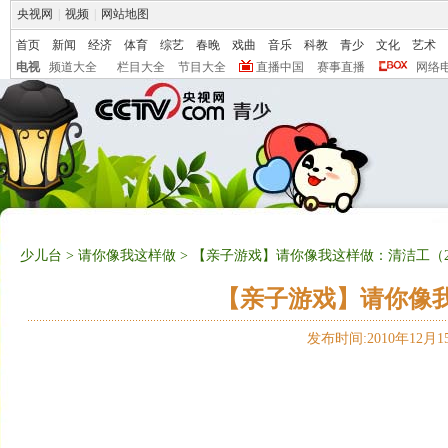
央视网
|
视频
|
网站地图
首页
新闻
经济
体育
综艺
春晚
戏曲
音乐
科教
青少
文化
艺术
电视
频道大全
栏目大全
节目大全
直播中国
赛事直播
网络
少儿台
>
请你像我这样做
> 【亲子游戏】请你像我这样做：清洁工（201
【亲子游戏】请你像我这
发布时间:2010年12月15日