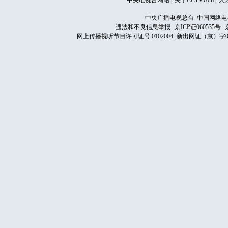
中央电视台网站
|
关于CCTV.com
|
人
中央广播电视总台 中国网络电
违法和不良信息举报
京ICP证060535号
网上传播视听节目许可证号 0102004
新出网证（京）字0