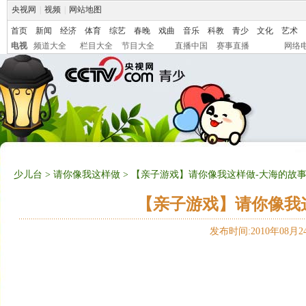
央视网
|
视频
|
网站地图
首页
新闻
经济
体育
综艺
春晚
戏曲
音乐
科教
青少
文化
艺术
电视
频道大全
栏目大全
节目大全
直播中国
赛事直播
网络
少儿台
>
请你像我这样做
> 【亲子游戏】请你像我这样做-大海的故事（2
【亲子游戏】请你像我这样
发布时间:2010年08月24日