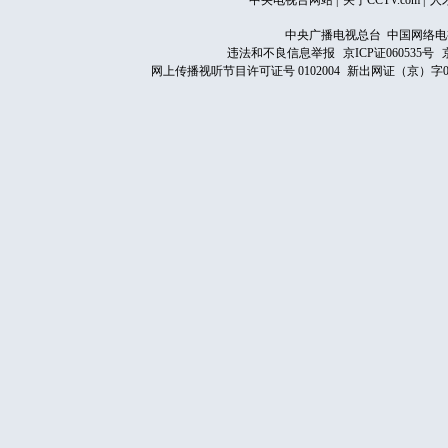
中央电视台网站
|
关于CCTV.com
|
人
中央广播电视总台 中国网络电
违法和不良信息举报
京ICP证060535号
网上传播视听节目许可证号 0102004
新出网证（京）字0