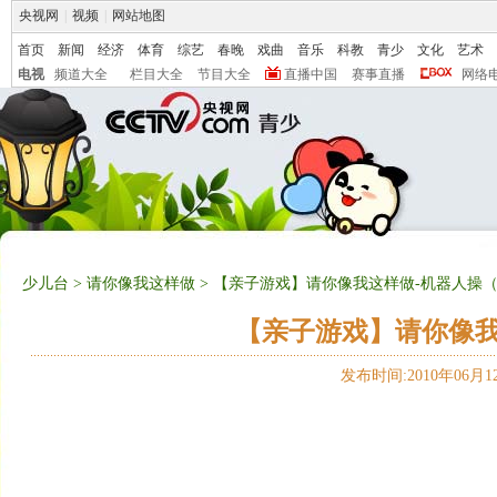
央视网
|
视频
|
网站地图
首页
新闻
经济
体育
综艺
春晚
戏曲
音乐
科教
青少
文化
艺术
电视
频道大全
栏目大全
节目大全
直播中国
赛事直播
网络
少儿台
>
请你像我这样做
> 【亲子游戏】请你像我这样做-机器人操（20
【亲子游戏】请你像我这
发布时间:2010年06月12日