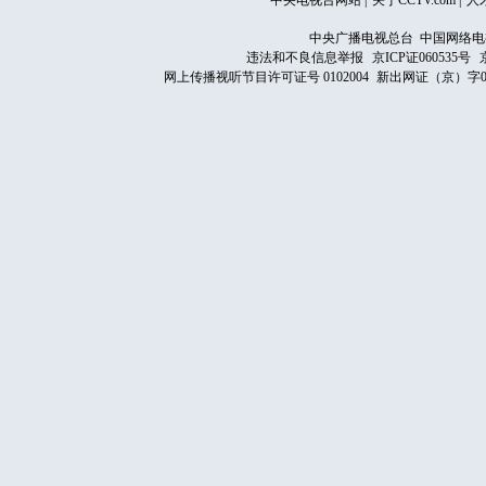
中央电视台网站
|
关于CCTV.com
|
人
中央广播电视总台 中国网络电
违法和不良信息举报
京ICP证060535号
网上传播视听节目许可证号 0102004
新出网证（京）字0