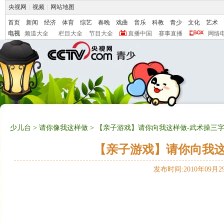
央视网
|
视频
|
网站地图
首页
新闻
经济
体育
综艺
春晚
戏曲
音乐
科教
青少
文化
艺术
电视
频道大全
栏目大全
节目大全
直播中国
赛事直播
网络
少儿台
>
请你像我这样做
> 【亲子游戏】请你向我这样做-武术操三字经（
【亲子游戏】请你向我这样
发布时间:2010年09月29日