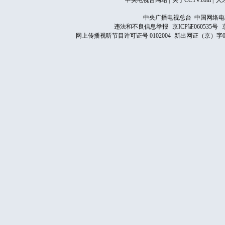
中央电视台网站
|
关于CCTV.com
|
人
中央广播电视总台 中国网络电
违法和不良信息举报
京ICP证060535号
网上传播视听节目许可证号 0102004
新出网证（京）字0