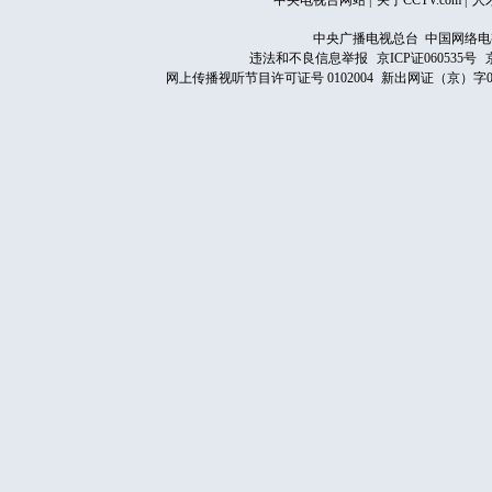
中央电视台网站
|
关于CCTV.com
|
人
中央广播电视总台 中国网络电
违法和不良信息举报
京ICP证060535号
网上传播视听节目许可证号 0102004
新出网证（京）字0