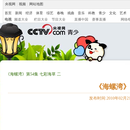
央视网
|
视频
|
网站地图
首页
新闻
经济
体育
综艺
春晚
戏曲
音乐
科教
青少
文化
艺术
电视
频道大全
栏目大全
节目大全
直播中国
赛事直播
网络
《海螺湾》第54集 七彩海草 二
《海螺湾》
发布时间:2010年02月21日