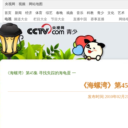
央视网
|
视频
|
网站地图
首页
新闻
经济
体育
综艺
春晚
戏曲
音乐
科教
青少
文化
艺术
电视
频道大全
栏目大全
节目大全
直播中国
赛事直播
网络
《海螺湾》第45集 寻找失踪的海龟蛋 一
《海螺湾》第45
发布时间:2010年02月21日