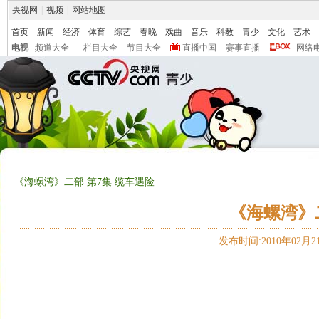
央视网
|
视频
|
网站地图
首页
新闻
经济
体育
综艺
春晚
戏曲
音乐
科教
青少
文化
艺术
电视
频道大全
栏目大全
节目大全
直播中国
赛事直播
网络
《海螺湾》二部 第7集 缆车遇险
《海螺湾》二
发布时间:2010年02月21日