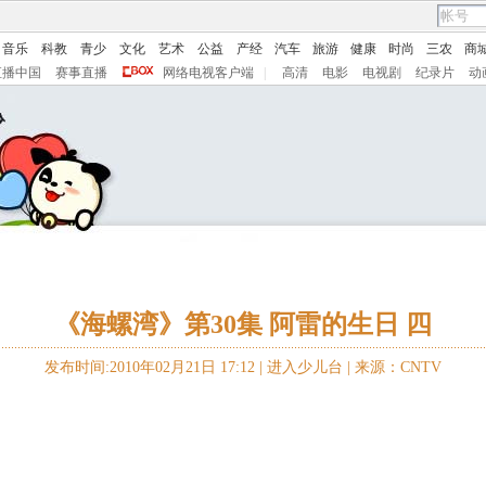
音乐
科教
青少
文化
艺术
公益
产经
汽车
旅游
健康
时尚
三农
商
直播中国
赛事直播
网络电视客户端
|
高清
电影
电视剧
纪录片
动
《海螺湾》第30集 阿雷的生日 四
发布时间:2010年02月21日 17:12 |
进入少儿台
|
来源：CNTV