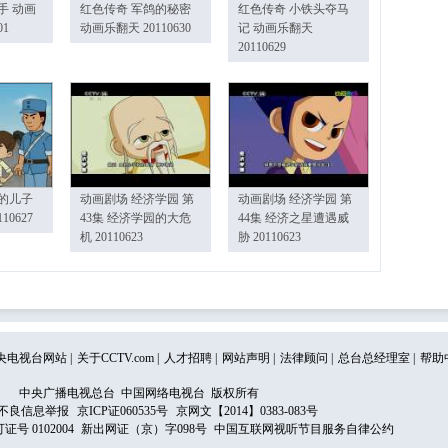
手 动画
红色传奇 军鸽的秘密
红色传奇 小铁头夺马
01
动画乐翻天 20110630
记 动画乐翻天
20110629
的儿子
动画剧场 经济学园 第
动画剧场 经济学园 第
10627
43集 经济学园的大危
44集 经济之星遭遇威
机 20110623
胁 20110623
央电视台网站
|
关于CCTV.com
|
人才招聘
|
网站声明
|
法律顾问
|
总台总经理室
|
帮助
中央广播电视总台 中国网络电视台 版权所有
不良信息举报
京ICP证060535号
京网文【2014】0383-083号
 0102004
新出网证（京）字098号
中国互联网视听节目服务自律公约