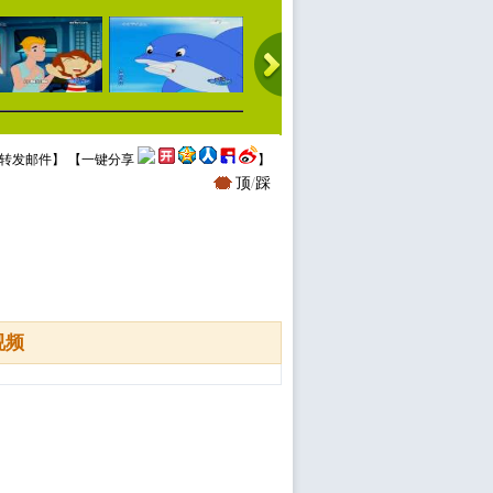
转发邮件
】 【
一键分享
】
顶
/
踩
视频