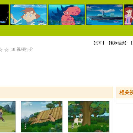
【
打印
】 【
复制链接
】 【
10
视频打分
相关