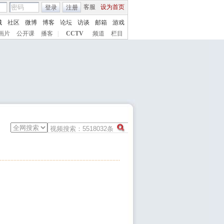
客服
设为首页
登录
注册
城
社区
微博
博客
论坛
访谈
邮箱
游戏
画片
公开课
播客
|
CCTV
频道
栏目