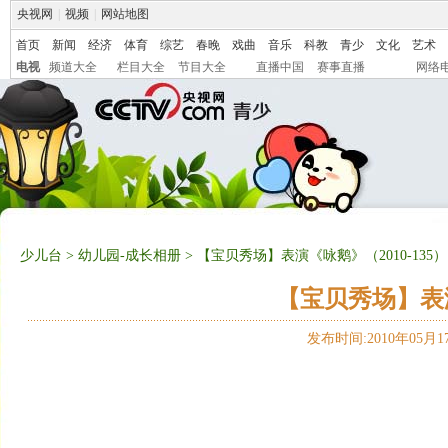
央视网
|
视频
|
网站地图
首页
新闻
经济
体育
综艺
春晚
戏曲
音乐
科教
青少
文化
艺术
电视
频道大全
栏目大全
节目大全
直播中国
赛事直播
网络
少儿台
>
幼儿园-成长相册
> 【宝贝秀场】表演《咏鹅》（2010-135）
【宝贝秀场】表演
发布时间:2010年05月17日