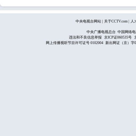
中央电视台网站
|
关于CCTV.com
|
人
中央广播电视总台 中国网络电
违法和不良信息举报
京ICP证060535号
网上传播视听节目许可证号 0102004
新出网证（京）字0