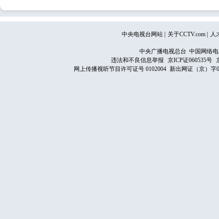
中央电视台网站
|
关于CCTV.com
|
人
中央广播电视总台 中国网络电
违法和不良信息举报
京ICP证060535号
网上传播视听节目许可证号 0102004
新出网证（京）字0