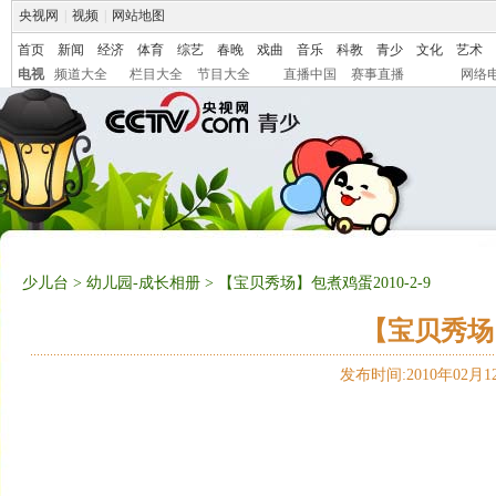
央视网
|
视频
|
网站地图
首页
新闻
经济
体育
综艺
春晚
戏曲
音乐
科教
青少
文化
艺术
电视
频道大全
栏目大全
节目大全
直播中国
赛事直播
网络
少儿台
>
幼儿园-成长相册
> 【宝贝秀场】包煮鸡蛋2010-2-9
【宝贝秀场】
发布时间:2010年02月12日