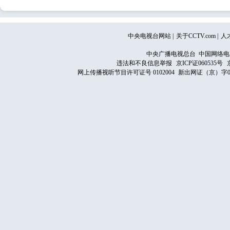
中央电视台网站
|
关于CCTV.com
|
人
中央广播电视总台 中国网络电
违法和不良信息举报
京ICP证060535号
网上传播视听节目许可证号 0102004
新出网证（京）字0