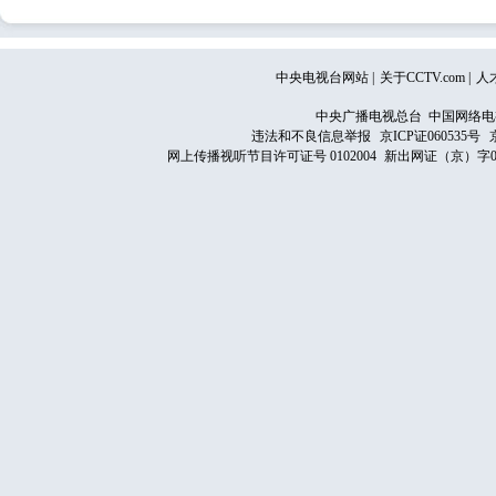
中央电视台网站
|
关于CCTV.com
|
人
中央广播电视总台 中国网络电
违法和不良信息举报
京ICP证060535号
网上传播视听节目许可证号 0102004
新出网证（京）字0