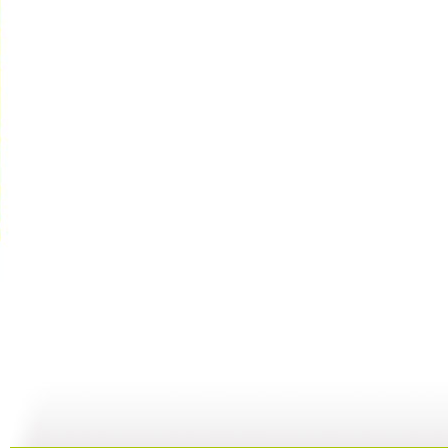
建瓯高脚戏
《芝麻开门...
机器人畅想...
19:57
20:15
19:55