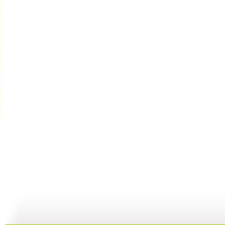
建瓯高脚戏
《芝麻开门...
机器人畅想...
19:57
20:15
19:55